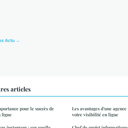
les Actu →
res articles
mportance pour le succès de
Les avantages d'une agence 
 ligne
votre visibilité en ligne
ers instagram : sur quelle
Chef de projet informatique 