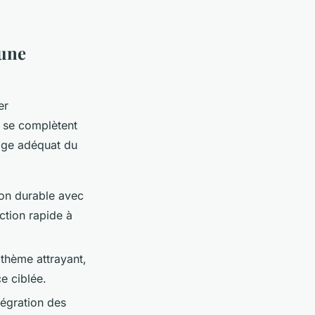
 une
er
s se complètent
lage adéquat du
ion durable avec
ction rapide à
n thème attrayant,
e ciblée.
tégration des