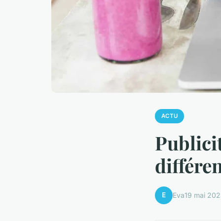
ACTU
Publici
différe
E
Eva
19 mai 20