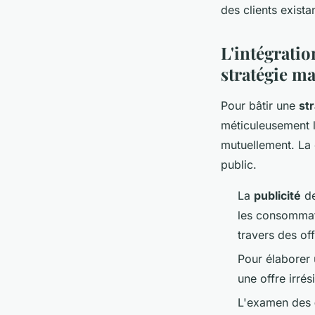
des clients existan
L'intégratio
stratégie ma
Pour bâtir une
st
méticuleusement l
mutuellement. La 
public.
La
publicité
de
les consommat
travers des of
Pour élaborer
une offre irré
L'examen des