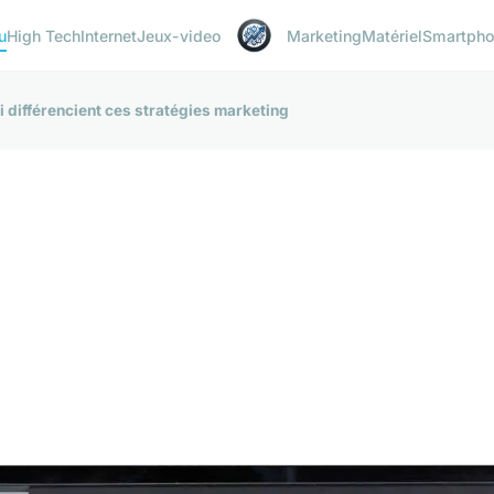
u
High Tech
Internet
Jeux-video
Marketing
Matériel
Smartph
ui différencient ces stratégies marketing