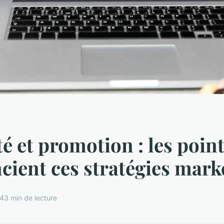
té et promotion : les point
ncient ces stratégies mark
24
3 min de lecture