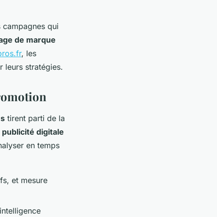
es campagnes qui
age de marque
pros.fr
, les
leurs stratégies.
promotion
es
tirent parti de la
a
publicité digitale
nalyser en temps
ifs, et mesure
intelligence