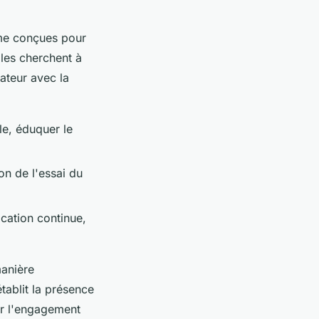
erme conçues pour
lles cherchent à
teur avec la
e, éduquer le
on de l'essai du
ication continue,
manière
tablit la présence
er l'engagement