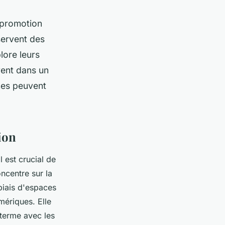
a promotion
servent des
plore leurs
ivent dans un
hes peuvent
ion
l est crucial de
oncentre sur la
biais d'espaces
ériques. Elle
 terme avec les