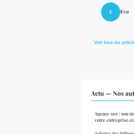
Eva
E
Voir tous les artic
Actu — Nos aut
Agence seo : son i
votre entreprise en
Acheter des follow