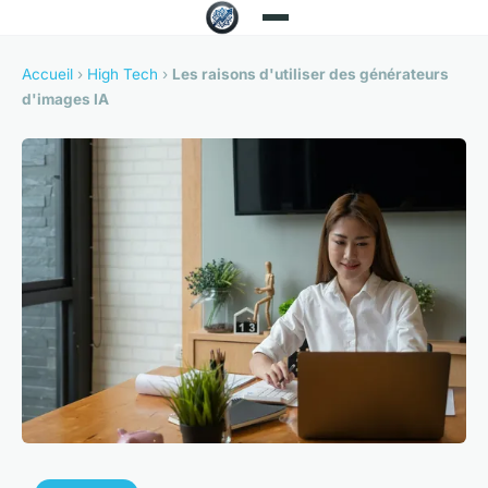
Accueil
›
High Tech
›
Les raisons d'utiliser des générateurs
d'images IA