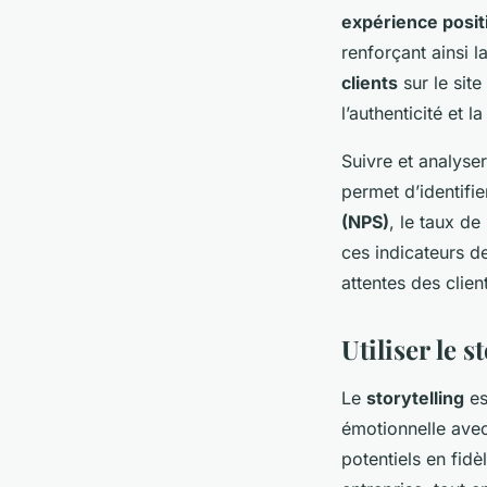
expérience posit
renforçant ainsi l
clients
sur le sit
l’authenticité et l
Suivre et analyse
permet d’identifi
(NPS)
, le taux de
ces indicateurs d
attentes des clien
Utiliser le 
Le
storytelling
es
émotionnelle avec
potentiels en fidè