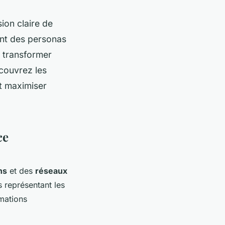
ion claire de
ant des personas
 transformer
écouvrez les
t maximiser
ce
ns
et des
réseaux
 représentant les
mations