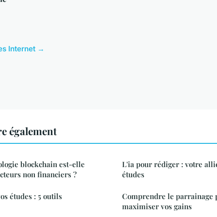
les Internet →
ire également
ogie blockchain est-elle
L'ia pour rédiger : votre all
ecteurs non financiers ?
études
os études : 5 outils
Comprendre le parrainage 
maximiser vos gains