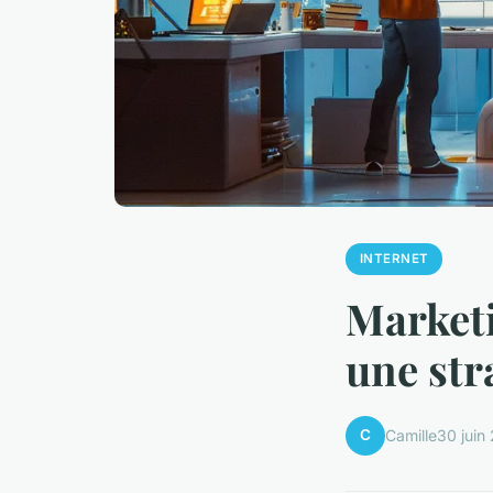
INTERNET
Marketi
une stra
C
Camille
30 juin