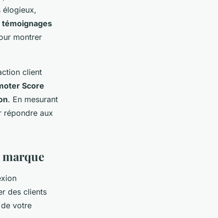
 élogieux,
s
témoignages
pour montrer
action client
moter Score
on
. En mesurant
ur répondre aux
la marque
exion
r des clients
 de votre