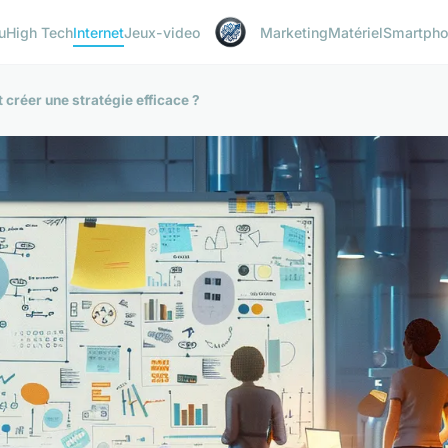
u
High Tech
Internet
Jeux-video
Marketing
Matériel
Smartph
créer une stratégie efficace ?