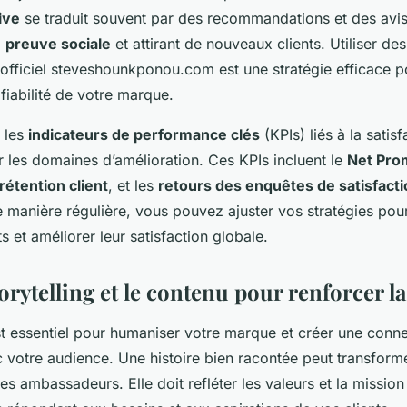
ive
se traduit souvent par des recommandations et des avis
a
preuve sociale
et attirant de nouveaux clients. Utiliser de
e officiel steveshounkponou.com est une stratégie efficace 
a fiabilité de votre marque.
r les
indicateurs de performance clés
(KPIs) liés à la satisf
er les domaines d’amélioration. Ces KPIs incluent le
Net Pro
rétention client
, et les
retours des enquêtes de satisfacti
e manière régulière, vous pouvez ajuster vos stratégies po
ts et améliorer leur satisfaction globale.
storytelling et le contenu pour renforcer 
t essentiel pour humaniser votre marque et créer une conn
 votre audience. Une histoire bien racontée peut transforme
les ambassadeurs. Elle doit refléter les valeurs et la mission