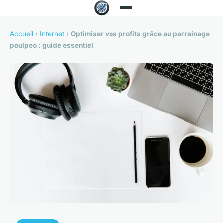
Accueil
›
Internet
›
Optimiser vos profits grâce au parrainage
poulpeo : guide essentiel