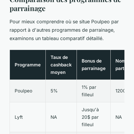
parrainage
Pour mieux comprendre où se situe Poulpeo par
rapport à d'autres programmes de parrainage,
examinons un tableau comparatif détaillé.
Taux de
Bonus de
Nombre
Programme
cashback
parrainage
partenai
moyen
1% par
Poulpeo
5%
1200+
filleul
Jusqu'à
Lyft
NA
20$ par
NA
filleul