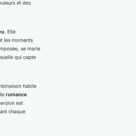
uleurs et des
eu
. Elle
nt les moments
omposée, se marie
suelle qui capte
binaison habile
 de
romance
ersion est
dant chaque