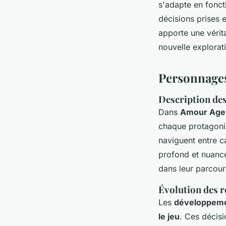
s'adapte en foncti
décisions prises e
apporte une véri
nouvelle explorat
Personnage
Description des
Dans
Amour Age
chaque protagonis
naviguent entre c
profond et nuancé
dans leur parcour
Évolution des re
Les
développeme
le jeu
. Ces décisi