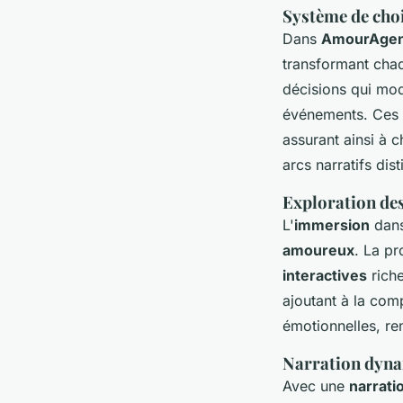
Système de choi
Dans
AmourAgen
transformant chaq
décisions qui modi
événements. Ces
assurant ainsi à 
arcs narratifs dis
Exploration des
L'
immersion
dans
amoureux
. La p
interactives
riche
ajoutant à la com
émotionnelles, re
Narration dyna
Avec une
narrati