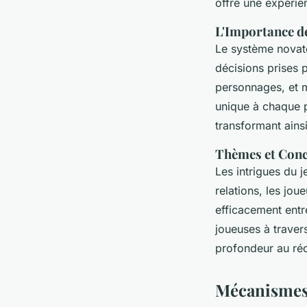
offre une expérie
L'Importance d
Le système novate
décisions prises p
personnages, et m
unique à chaque p
transformant ains
Thèmes et Conc
Les intrigues du j
relations, les jo
efficacement entr
joueuses à traver
profondeur au réci
Mécanismes