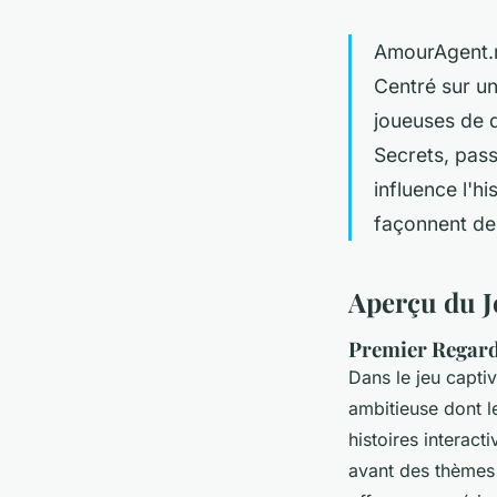
AmourAgent.n
Centré sur u
joueuses de d
Secrets, pass
influence l'h
façonnent des
Aperçu du 
Premier Regard 
Dans le jeu capti
ambitieuse dont l
histoires interac
avant des thèmes