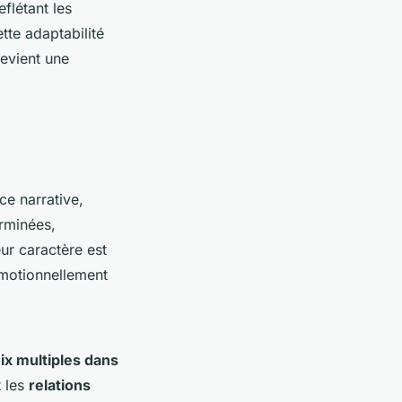
flétant les
tte adaptabilité
evient une
ce narrative,
erminées,
ur caractère est
émotionnellement
ix multiples dans
t les
relations