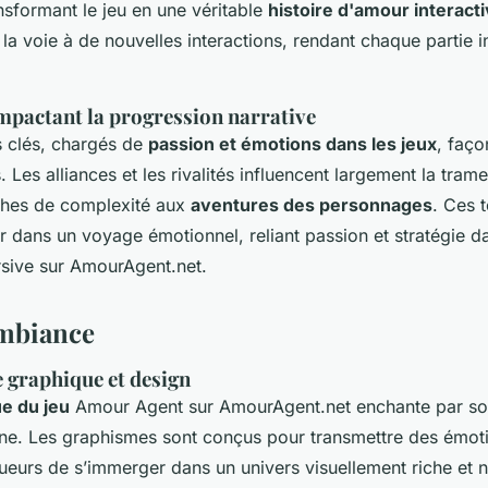
ansformant le jeu en une véritable
histoire d'amour interact
la voie à de nouvelles interactions, rendant chaque partie i
mpactant la progression narrative
 clés, chargés de
passion et émotions dans les jeux
, faço
 Les alliances et les rivalités influencent largement la trame
ches de complexité aux
aventures des personnages
. Ces 
r dans un voyage émotionnel, reliant passion et stratégie d
sive sur AmourAgent.net.
Ambiance
e graphique et design
ue du jeu
Amour Agent sur AmourAgent.net enchante par so
ne. Les graphismes sont conçus pour transmettre des émoti
ueurs de s’immerger dans un univers visuellement riche et n