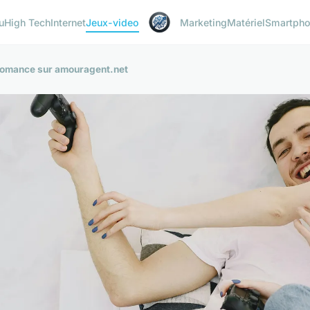
u
High Tech
Internet
Jeux-video
Marketing
Matériel
Smartph
 romance sur amouragent.net