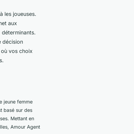
à les joueuses.
met aux
x déterminants.
e décision
e où vos choix
s.
ne jeune femme
t basé sur des
uses. Mettant en
lles, Amour Agent