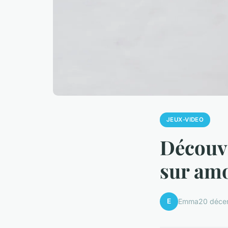
JEUX-VIDEO
Découvr
sur am
E
Emma
20 déce